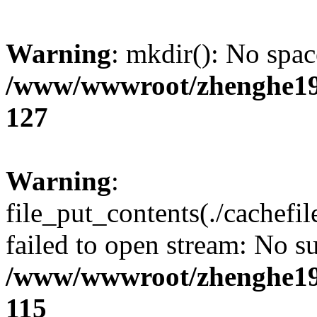
Warning
: mkdir(): No spac
/www/wwwroot/zhenghe19
127
Warning
:
file_put_contents(./cachefi
failed to open stream: No su
/www/wwwroot/zhenghe19
115